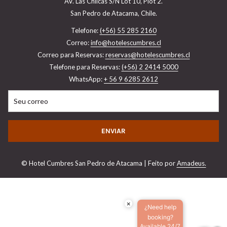
AV. Las Chilcas S/N Lot 10, Plot 2.
San Pedro de Atacama, Chile.
Telefone:
(+56) 55 285 2160
Correo:
info@hotelescumbres.cl
Correo para Reservas: ​
reservas@hotelescumbres.cl
Telefone para Reservas:
(+56) 2 2414 5000
WhatsApp:
+ 56 9 6285 2612
ENVIAR
©
Hotel Cumbres San Pedro de Atacama | Feito por
Amadeus.
×
¿Need help
booking?
Available 24/7