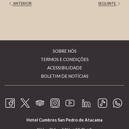
ANTERIOR
SEGUINTE
ABRIR
SOBRE NÓS
NUMA
ABRIR
TERMOS E CONDIÇÕES
NOVA
NUMA
ABRIR
ACESSIBILIDADE
PESTANA
NOVA
NUMA
BOLETIM DE NOTÍCIAS
PESTANA
NOVA
PESTANA
Hotel Cumbres San Pedro de Atacama