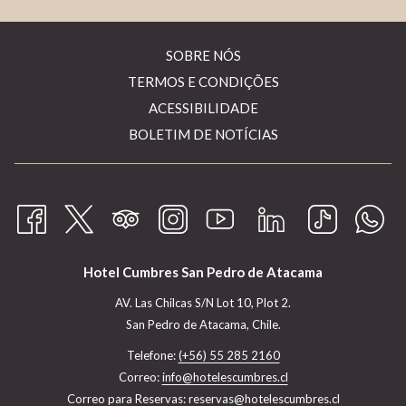
ABRIR
SOBRE NÓS
NUMA
ABRIR
TERMOS E CONDIÇÕES
NOVA
NUMA
ABRIR
ACESSIBILIDADE
PESTANA
NOVA
NUMA
BOLETIM DE NOTÍCIAS
PESTANA
NOVA
PESTANA
Hotel Cumbres San Pedro de Atacama
AV. Las Chilcas S/N Lot 10, Plot 2.
San Pedro de Atacama, Chile.
Telefone:
(+56) 55 285 2160
Correo:
info@hotelescumbres.cl
Correo para Reservas: ​
reservas@hotelescumbres.cl