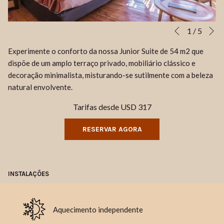
S
Botões
Ao
1
/
5
Anterior
de
clicar
Experimente o conforto da nossa Junior Suite de 54 m2 que
controle
nos
dispõe de um amplo terraço privado, mobiliário clássico e
da
links
decoração minimalista, misturando-se sutilmente com a beleza
apresentação
a
natural envolvente.
de
seguir
slides
se
Tarifas desde
USD 317
actualizará
o
RESERVAR AGORA
conteúdo
acima
INSTALAÇÕES
Aquecimento independente