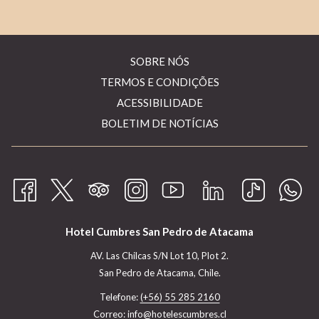
ABRIR
SOBRE NÓS
NUMA
ABRIR
TERMOS E CONDIÇÕES
NOVA
NUMA
ABRIR
ACESSIBILIDADE
PESTANA
NOVA
NUMA
BOLETIM DE NOTÍCIAS
PESTANA
NOVA
PESTANA
Hotel Cumbres San Pedro de Atacama
AV. Las Chilcas S/N Lot 10, Plot 2.
San Pedro de Atacama, Chile.
Telefone:
(+56) 55 285 2160
Correo:
info@hotelescumbres.cl