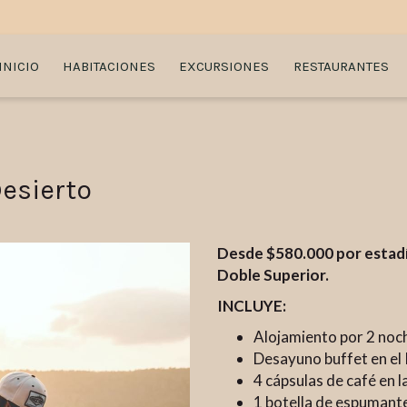
INICIO
HABITACIONES
EXCURSIONES
RESTAURANTES
esierto
Desde $580.000 por estadía
Doble Superior.
INCLUYE:
Alojamiento por 2 noch
Desayuno buffet en el
4 cápsulas de café en l
1 botella de espumante