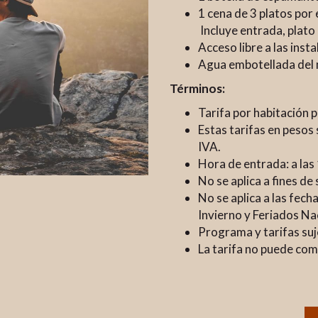
1 cena de 3 platos por
Incluye entrada, plato 
Acceso libre a las insta
Agua embotellada del m
Términos:
Tarifa por habitación p
Estas tarifas en pesos 
IVA.
Hora de entrada: a las 
No se aplica a fines de
No se aplica a las fec
Invierno y Feriados Na
Programa y tarifas suj
La tarifa no puede co