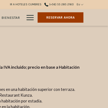
IR A HOTELES CUMBRES
(+56) 55 285 2160
Es
Hamburger
BIENESTAR
RESERVAR AHORA
Menu
 IVA incluido; precio en base a Habitación
es en una habitación superior con terraza.
 Restaurant Kunza.
a habitación por estadía.
 en la habitación.