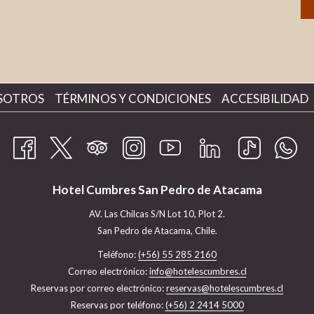
ABRE
ABRE
SOTROS
TÉRMINOS Y CONDICIONES
ACCESIBILIDAD
EN
EN
UNA
UNA
NUEVA
NUEVA
PESTAÑA
PESTAÑA
Hotel Cumbres San Pedro de Atacama
AV. Las Chilcas S/N Lot 10, Plot 2.
San Pedro de Atacama, Chile.
Teléfono:
(+56) 55 285 2160
Correo electrónico:
info@hotelescumbres.cl
​Reservas por correo electrónico: ​
reservas@hotelescumbres.cl
Reservas por teléfono:
(+56) 2 2414 5000